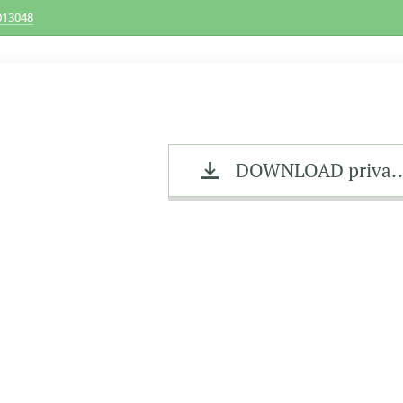
013048
DOWNLOAD priva...