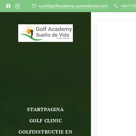
ruud@golfacademy-suenodevida.com
+34-711
STARTPAGINA
GOLF CLINIC
GOLFINSTRUCTIE EN